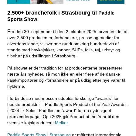
2.500+ branchefolk i Strasbourg til
Paddle
Sports Show
F
ra den 30. september til den 2. oktober 2025 forventes det at
over 2.500 producenter, forhandlere, presse og medier fra
alverdens lande, vil sværme rundt omkring hundredevis af
stande med havkajakker, kanoer, SUPs, foils,
tøj, udstyr og
tilbehør på udstillingen i Strasbourg.
På showet er der tradition for at producenterne præsenterer
næste års nyheder, så mon ikke en eller flere af de danske
kajakimportører og -forhandlere er på udkig efter nye varer til
hylderne.
I forbindelse med messen uddeles forskellige "awards" for
bedste produkter – Paddle Sports Product of the Year Awards -
i 2024 fik Select Paddles en "award" for en nydesignet
grønlænderpagaj. Og i 2025 gik Product ot the Year til den
svenske kajakproducent
Melker
.
Paddle Sports Show i Strasbourg
er målrettet internationale