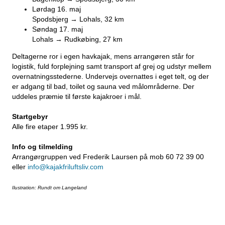
Lørdag 16. maj
Spodsbjerg → Lohals, 32 km
Søndag 17. maj
Lohals → Rudkøbing, 27 km
Deltagerne ror i egen havkajak, mens arrangøren står for
logistik, fuld forplejning samt transport af grej og udstyr mellem
overnatningsstederne. Undervejs overnattes i eget telt, og der
er adgang til bad, toilet og sauna ved målområderne. Der
uddeles præmie til første kajakroer i mål.
Startgebyr
Alle fire etaper 1.995 kr.
Info og tilmelding
Arrangørgruppen ved Frederik Laursen på mob 60 72 39 00
eller
info@kajakfriluftsliv.com
Ilustration: Rundt om Langeland