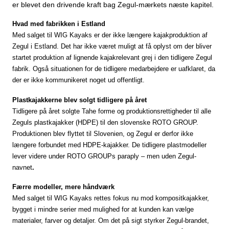
er blevet den drivende kraft bag Zegul-mærkets næste kapitel.
Hvad med fabrikken i Estland
Med salget til WIG Kayaks er der ikke længere kajakproduktion af
Zegul i Estland. Det har ikke været muligt at få oplyst om der bliver
startet produktion af lignende kajakrelevant grej i den tidligere Zegul
fabrik. Også situationen for de tidligere medarbejdere er uafklaret, da
der er ikke kommunikeret noget ud offentligt.
Plastkajakkerne blev solgt tidligere på året
Tidligere på året solgte Tahe forme og produktionsrettigheder til alle
Zeguls plastkajakker (HDPE) til den slovenske
ROTO GROUP
.
Produktionen blev flyttet til Slovenien, og Zegul er derfor ikke
længere forbundet med HDPE-kajakker. De tidligere plastmodeller
lever videre under ROTO GROUPs paraply – men uden Zegul-
navnet
.
Færre modeller, mere håndværk
Med salget til WIG Kayaks rettes fokus nu mod kompositkajakker,
bygget i mindre serier med mulighed for at kunden kan vælge
materialer, farver og detaljer. Om det på sigt styrker Zegul-brandet,