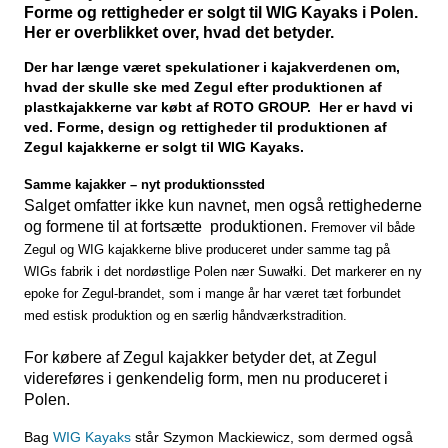
Forme og rettigheder er solgt til WIG Kayaks i Polen.
Her er overblikket over, hvad det betyder.
Der har længe været spekulationer i kajakverdenen om,
hvad der skulle ske med Zegul efter produktionen af
plastkajakkerne var købt af ROTO GROUP. Her er havd vi
ved.
Forme, design og rettigheder til produktionen af
Zegul kajakkerne er solgt til WIG Kayaks
.
Samme kajakker – nyt produktionssted
Salget omfatter ikke kun navnet, men også rettighederne
og formene til at fortsætte produktionen.
Fremover vil både
Zegul og WIG kajakkerne blive produceret under samme tag på
WIGs fabrik i det nordøstlige Polen nær Suwałki. Det markerer en ny
epoke for Zegul-brandet, som i mange år har været tæt forbundet
med estisk produktion og en særlig håndværkstradition.
For købere af Zegul kajakker betyder det, at Zegul
videreføres i genkendelig form, men nu produceret i
Polen.
Bag
WIG Kayaks
står
Szymon Mackiewicz
, som dermed også