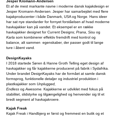
Jesper Kromann-Andersen
Et af de mest markante navne i moderne dansk kajakdesign er
Jesper Kromann-Andersen
. Jesper har samarbejdet med flere
kajakproducenter i både Danmark, USA og Norge. Hans ideer
har sat nye standarder for fornyet forståelsen af hvad moderne
havkajakker kan på vandet. Et eksempel er en række
havkajakker designet for
Current Designs;
Prana
,
Sisu
og
Karla
som kombinerer effektiv fremdrift med kontrol og
balance, alt sammen egenskaber, der passer godt til lange
ture i åbent vand.
DesignKayaks
I 2018 startede Søren & Hanne Groth Telling eget design af
havkajakker og får kajakkerne produceret på fabrik i Sydafrika.
Under brandet DesignKayaks har de formået at samle dansk
formsprog, funktionelle detaljer og industriel produktion i
plastkajakker som
Unplugged,
Endless
og
Awesome.
Kajakkerne er udviklet med fokus på
stabilitet, slidstyrke og tilgængelighed og henvender sig til et
bredt segment af havkajakroere.
Kajak Freak
Kajak Freak i Handbjerg er først og fremmest en butik og et