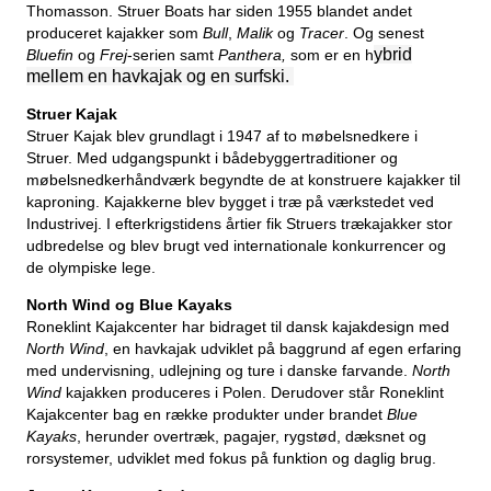
Thomasson. Struer Boats har siden 1955 blandet andet
produceret kajakker som
Bull
,
Malik
og
Tracer
. Og senest
ybrid
Bluefin
og
Frej
-serien samt
Panthera,
som er en h
mellem en havkajak og en surfski.
Struer Kajak
Struer Kajak blev grundlagt i 1947 af to møbelsnedkere i
Struer. Med udgangspunkt i bådebyggertraditioner og
møbelsnedkerhåndværk begyndte de at konstruere kajakker til
kaproning. Kajakkerne blev bygget i træ på værkstedet ved
Industrivej. I efterkrigstidens årtier fik Struers trækajakker stor
udbredelse og blev brugt ved internationale konkurrencer og
de olympiske lege.
North Wind og Blue Kayaks
Roneklint Kajakcenter har bidraget til dansk kajakdesign med
North Wind
, en havkajak udviklet på baggrund af egen erfaring
med undervisning, udlejning og ture i danske farvande.
North
Wind
kajakken produceres i Polen. Derudover står Roneklint
Kajakcenter bag en række produkter under brandet
Blue
Kayaks
, herunder overtræk, pagajer, rygstød, dæksnet og
rorsystemer, udviklet med fokus på funktion og daglig brug.