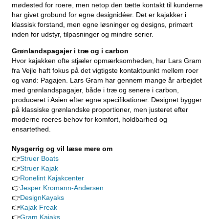
mødested for roere, men netop den tætte kontakt til kunderne
har givet grobund for egne designidéer. Det er kajakker i
klassisk forstand, men egne løsninger og designs, primært
inden for udstyr, tilpasninger og mindre serier.
Grønlandspagajer i træ og i carbon
Hvor kajakken ofte stjæler opmærksomheden, har Lars Gram
fra Vejle haft fokus på det vigtigste kontaktpunkt mellem roer
og vand: Pagajen. Lars Gram har gennem mange år arbejdet
med grønlandspagajer, både i træ og senere i carbon,
produceret i Asien efter egne specifikationer. Designet bygger
på klassiske grønlandske proportioner, men justeret efter
moderne roeres behov for komfort, holdbarhed og
ensartethed.
Nysgerrig og vil læse mere om
👉
Struer Boats
👉
Struer Kajak
👉
Ronelint Kajakcenter
👉
Jesper Kromann-Andersen
👉
DesignKayaks
👉
Kajak Freak
👉
Gram Kajaks