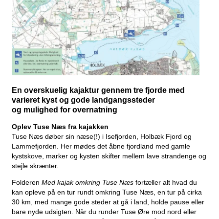
En overskuelig kajaktur
gennem tre fjorde med
varieret kyst og gode landgangssteder
og mulighed for overnatning
Oplev Tuse Næs fra kajakken
Tuse Næs døber sin næse(!) i Isefjorden, Holbæk Fjord og
Lammefjorden. Her mødes det åbne fjordland med gamle
kystskove, marker og kysten skifter mellem lave strandenge og
stejle skrænter.
Folderen
Med kajak omkring Tuse Næs
fortæller alt
hvad du
kan opleve på en tur rundt omkring Tuse Næs, en tur på cirka
30 km, med mange gode steder at gå i land, holde pause eller
bare nyde udsigten. Når du runder Tuse Øre mod nord eller