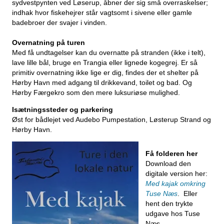
sydvestpynten ved Løserup, åbner der sig små overraskelser;
indhak hvor fiskehejrer står vagtsomt i sivene eller gamle
badebroer der svajer i vinden.
Overnatning på turen
Med få undtagelser kan du overnatte på stranden (ikke i telt),
lave lille bål, bruge en Trangia eller lignede kogegrej. Er så
primitiv overnatning ikke lige er dig, findes der et shelter på
Hørby Havn med adgang til drikkevand, toilet og bad. Og
Hørby Færgekro som den mere luksuriøse mulighed.
Isætningssteder og parkering
Øst for bådlejet ved Audebo Pumpestation, Løsterup Strand og
Hørby Havn.
Få folderen her
Download den
digitale version her:
Med kajak omkring
Tuse Næs
. Eller
hent den trykte
udgave hos Tuse
Næs