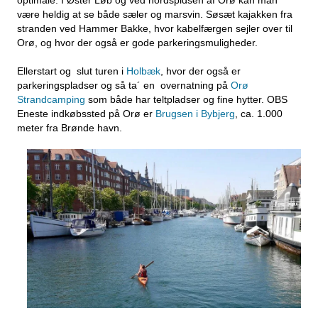
optimale. I Øster Løb og ved nordspidsen af Orø kan man
være heldig at se både sæler og marsvin. Søsæt kajakken fra
stranden ved Hammer Bakke, hvor kabelfærgen sejler over til
Orø, og hvor der også er gode parkeringsmuligheder.
Ellerstart og slut turen i
Holbæk
, hvor der også er
parkeringspladser og så ta´ en overnatning på
Orø
Strandcamping
som både har teltpladser og fine hytter. OBS
Eneste indkøbssted på Orø er
Brugsen i Bybjerg
, ca. 1.000
meter fra Brønde havn.