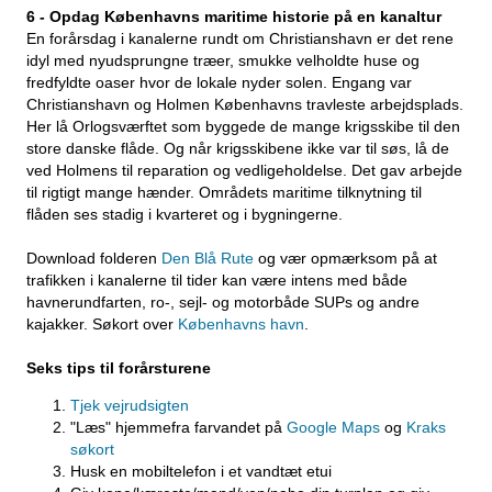
6 -
Opdag Københavns maritime historie på en kanaltur
En forårsdag i kanalerne rundt om Christianshavn er det rene
idyl med nyudsprungne træer, smukke velholdte huse og
fredfyldte oaser hvor de lokale nyder solen. Engang var
Christianshavn og Holmen Københavns travleste arbejdsplads.
Her lå Orlogsværftet som byggede de mange krigsskibe til den
store danske flåde. Og når krigsskibene ikke var til søs, lå de
ved Holmens til reparation og vedligeholdelse. Det gav arbejde
til rigtigt mange hænder. Områdets maritime tilknytning til
flåden ses stadig i kvarteret og i bygningerne.
Download folderen
Den Blå Rute
og vær opmærksom på at
trafikken i kanalerne til tider kan være intens med både
havnerundfarten, ro-, sejl- og motorbåde SUPs og andre
kajakker. Søkort over
Københavns havn
.
Seks tips til forårsturene
Tjek vejrudsigten
"Læs" hjemmefra farvandet på
Google Maps
og
Kraks
søkort
Husk en mobiltelefon i et vandtæt etui