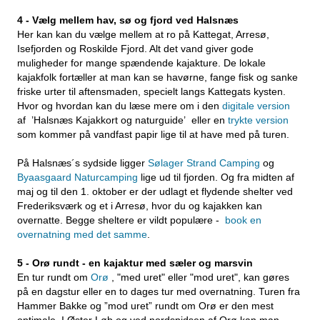
4 - Vælg mellem hav, sø og fjord ved Halsnæs
Her kan kan du vælge mellem at ro på Kattegat, Arresø,
Isefjorden og Roskilde Fjord. Alt det vand giver gode
muligheder for mange spændende kajakture. De lokale
kajakfolk fortæller at man kan se havørne, fange fisk og sanke
friske urter til aftensmaden, specielt langs Kattegats kysten.
Hvor og hvordan kan du læse mere om i den
digitale version
af ’Halsnæs Kajakkort og naturguide’ eller en
trykte version
som kommer på vandfast papir lige til at have med på turen.
På Halsnæs´s sydside ligger
Sølager Strand Camping
og
Byaasgaard Naturcamping
lige ud til fjorden. Og fra midten af
maj og til den 1. oktober er der udlagt et flydende shelter ved
Frederiksværk og et i Arresø, hvor du og kajakken kan
overnatte. Begge sheltere er vildt populære -
book en
overnatning med det samme
.
5 - Orø rundt - en kajaktur med sæler og marsvin
En tur rundt om
Orø
, "med uret" eller "mod uret", kan gøres
på en dagstur eller en to dages tur med overnatning. Turen fra
Hammer Bakke og ”mod uret” rundt om Orø er den mest