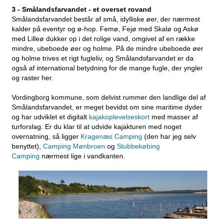
3 - Smålandsfarvandet - et overset rovand
Smålandsfarvandet består af små, idylliske øer, der nærmest
kalder på eventyr og ø-hop. Femø, Fejø med Skalø og Askø
med Lilleø dukker op i det rolige vand, omgivet af en række
mindre, ubeboede øer og holme. På de mindre ubeboede øer
og holme trives et rigt fugleliv, og Smålandsfarvandet er da
også af international betydning for de mange fugle, der yngler
og raster her.
Vordingborg kommune, som delvist rummer den landlige del af
Smålandsfarvandet, er meget bevidst om sine maritime dyder
og har udviklet et digitalt
kajakoplevelseskort
med masser af
turforslag. Er du klar til at udvide kajakturen med noget
overnatning, så ligger
Kragenæs Camping
(den har jeg selv
benyttet),
Camping Mønbroen
og
Stubbekøbing
Camping
nærmest lige i vandkanten.