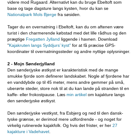
videre mod Rugaard. Alternativt kan du bruge Ebeltoft som
base og tage dagsture langs kysten, hvor du kan se
Nationalpark Mols Bjerge
fra søsiden.
Tager du en overnatning i Ebeltoft, kan du om aftenen være
turist i den charmerende købstad med det lille rådhus og den
prægtige
Fregatten Jylland
liggende i havnen. Download
"
Kajakruten langs Syddjurs’ kyst"
for at få præcise GPS-
koordinater til overnatningssteder og andre nyttige oplysninger.
2 - Mojn Sønderjylland
Den sønderjyske østkyst er karakteristisk med de mange
smukke fjorde som definerer landskabet. Nogle af fjordene har
en vanddybde op til 45 meter, mens andre gemmer på små,
uberørte steder, store nok til at du kan lande på stranden til en
kaffe- eller frokostpause. Læs
min artikel
om kajakture langs
den sønderjyske østkyst.
Den sønderjyske vestkyst, fra Esbjerg og ned til den dansk-
tyske grænse, er derimod mere udfordrende - og noget for
virkelig rutinerede kajakfolk. Og hvis det frister, er her
27
kajakture i Vadehavet
.