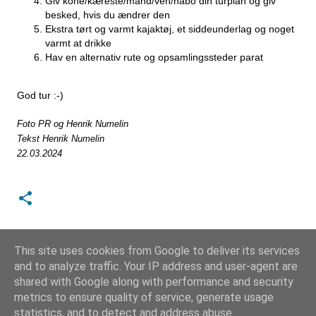
Giv kone/kæreste/mand/ven/nabo din turplan og giv
besked, hvis du ændrer den
Ekstra tørt og varmt kajaktøj, et siddeunderlag og noget
varmt at drikke
Hav en alternativ rute og opsamlingssteder parat
God tur :-)
Foto PR og Henrik Numelin
Tekst Henrik Numelin
22.03.2024
This site uses cookies from Google to deliver its services
and to analyze traffic. Your IP address and user-agent are
shared with Google along with performance and security
metrics to ensure quality of service, generate usage
statistics, and to detect and address abuse.