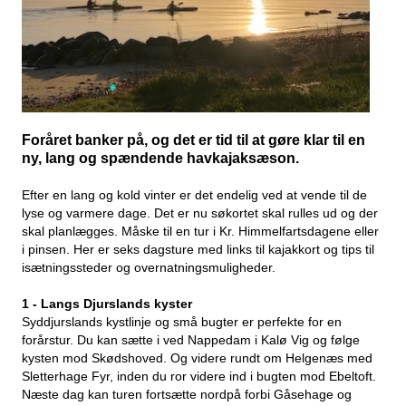
Foråret banker på, og det er tid til at gøre klar til en
ny, lang og spændende havkajaksæson.
Efter en lang og kold vinter er det endelig ved at vende til de
lyse og varmere dage.
Det er nu søkortet skal rulles ud og der
skal planlægges. Måske til en tur i Kr. Himmelfartsdagene eller
i pinsen.
Her er seks dagsture med links til kajakkort og tips til
isætningssteder og overnatningsmuligheder.
1 - Langs Djurslands kyster
Syddjurslands kystlinje og små bugter er perfekte for en
forårstur. Du kan sætte i ved Nappedam i Kalø Vig og følge
kysten mod Skødshoved. Og videre rundt om Helgenæs med
Sletterhage Fyr, inden du ror videre ind i bugten mod Ebeltoft.
Næste dag kan turen fortsætte nordpå forbi Gåsehage og